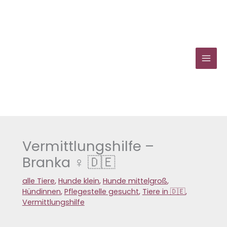
Zum
Inhalt
springen
Vermittlungshilfe –
Branka ♀ 🇩🇪
alle Tiere
,
Hunde klein
,
Hunde mittelgroß
,
Hündinnen
,
Pflegestelle gesucht
,
Tiere in 🇩🇪
,
Vermittlungshilfe