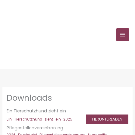
Zum
Inhalt
springen
Downloads
Ein Tierschutzhund zieht ein
HERUNTERLADEN
Ein_Tierschutzhund_zieht_ein_2025
Pflegestellenvereinbarung
2026_Druckdatei_Pflegestellenvereinbarung_Hundehilfe