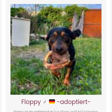
Floppy ♂
-adoptiert-
Floppy ist ein mittelgroßer (ca 40cm, ca13 kg) schwarz-