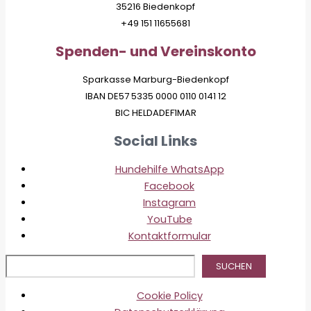
35216 Biedenkopf
+49 151 11655681
Spenden- und Vereinskonto
Sparkasse Marburg-Biedenkopf
IBAN DE57 5335 0000 0110 0141 12
BIC HELDADEF1MAR
Social Links
Hundehilfe WhatsApp
Facebook
Instagram
YouTube
Kontaktformular
Suc
SUCHEN
Cookie Policy