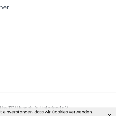
ner
by TSV Hundehilfe Hinterland e.V.
mit einverstanden, dass wir Cookies verwenden.