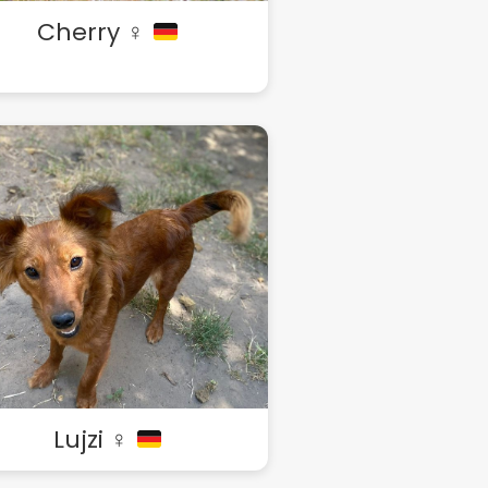
Cherry ♀
Lujzi ♀