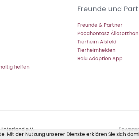
Freunde und Part
Freunde & Partner
Pocahontasz Állatotthon
Tierheim Alsfeld
Tierheimhelden
Balu Adoption App
altig helfen
interland e.V.
Powered 
ste. Mit der Nutzung unserer Dienste erklären Sie sich da