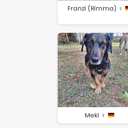
Franzi (Rimma) ♀
Meki ♀