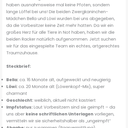
haben ausnahmsweise mal keine Pfoten, sondern
lange Löffel bei uns! Die beiden Zwergkaninchen-
Mädchen Bella und Löwi wurden bei uns abgegeben,
da die Vorbesitzer keine Zeit mehr hatten. Da wir ein
großes Herz für alle Tiere in Not haben, haben wir die
beiden Racker natürlich aufgenommen. Jetzt suchen
wir für das eingespielte Team ein echtes, artgerechtes
Traumzuhause.
Steckbrief:
Bella:
ca. 16 Monate alt, aufgeweckt und neugierig
Löwi:
ca. 20 Monate alt (Löwenkopf-Mix), super
charmant
Geschlecht:
weiblich, aktuell nicht kastriert
Impfstatus:
Laut Vorbesitzern sind sie geimpft – da
uns aber
keine schriftlichen Unterlagen
vorliegen,
vermitteln wir sie sicherheitshalber als „ungeimpft“
Abgabe:
nur zusammen (Paarvermittlung)