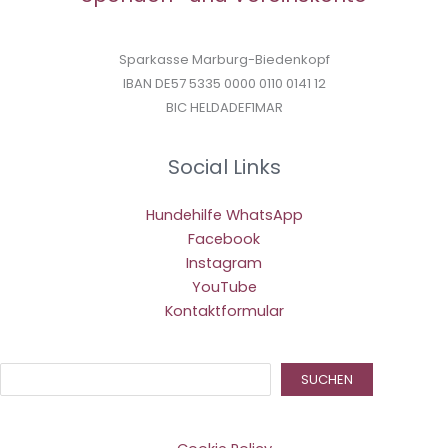
Sparkasse Marburg-Biedenkopf
IBAN DE57 5335 0000 0110 0141 12
BIC HELDADEF1MAR
Social Links
Hundehilfe WhatsApp
Facebook
Instagram
YouTube
Kontaktformular
Suc
SUCHEN