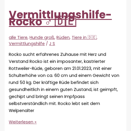
Vermittlungshilfe-
Rocko ♂ 🇩🇪
alle Tiere
,
Hunde groß
,
Rüden
,
Tiere in 🇩🇪
,
Vermittlungshilfe
/
J S
Rocko sucht erfahrenes Zuhause mit Herz und
Verstand Rocko ist ein imposanter, kastrierter
Rottweiler-Rüde, geboren am 21.01.2023, mit einer
Schulterhöhe von ca. 60 cm und einem Gewicht von
rund 50 kg. Der kräftige Rüde befindet sich
gesundheitlich in einem guten Zustand, ist geimpft,
gechipt und bringt seinen Impfpass
selbstverständlich mit. Rocko lebt seit dem
Welpenalter
Vermittlungshilfe-
Weiterlesen »
Rocko