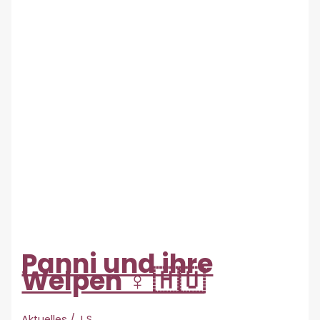
Panni und ihre
Welpen ♀ 🇭🇺
Aktuelles
/
J S