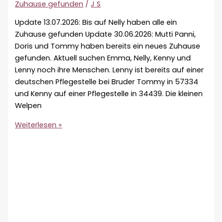
Zuhause gefunden
/
J S
Update 13.07.2026: Bis auf Nelly haben alle ein
Zuhause gefunden Update 30.06.2026: Mutti Panni,
Doris und Tommy haben bereits ein neues Zuhause
gefunden. Aktuell suchen Emma, Nelly, Kenny und
Lenny noch ihre Menschen. Lenny ist bereits auf einer
deutschen Pflegestelle bei Bruder Tommy in 57334
und Kenny auf einer Pflegestelle in 34439. Die kleinen
Welpen
Zuhause
Weiterlesen »
gesucht
für
Pannis
kleine
Rasselbande