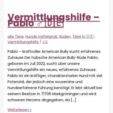
Vermittlungshilfe –
Pablo ♂ 🇩🇪
alle Tiere
,
Hunde mittelgroß
,
Rüden
,
Tiere in 🇩🇪
,
Vermittlungshilfe
/
J S
Pablo – kraftvoller American Bully sucht erfahrenes
Zuhause Der hübsche American Bully-Rüde Pablo,
geboren im Juli 2022, sucht über unsere
Vermittlungshilfe ein neues, erfahrenes Zuhause.
Pablo ist ein kräftiger, charakterstarker Hund mit viel
Potenzial, der jedoch eine souveräne und
hundeerfahrene Führung benötigt. Er lebt aktuell bei
seinem Besitzer in 71706 Markgröningen und wird
schweren Herzens abgegeben, da […]
Vermittlungshilfe
Weiterlesen »