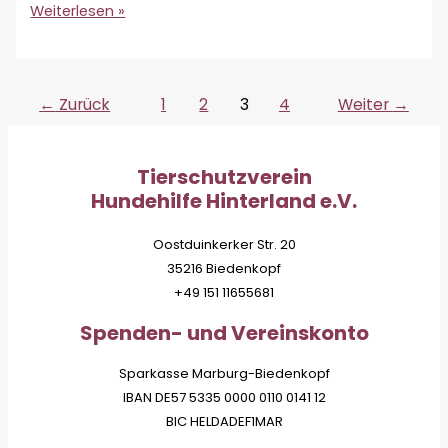
Rinti
Weiterlesen »
🌈
←
Zurück
1
2
3
4
Weiter
→
Tierschutzverein
Hundehilfe Hinterland e.V.
Oostduinkerker Str. 20
35216 Biedenkopf
+49 151 11655681
Spenden- und Vereinskonto
Sparkasse Marburg-Biedenkopf
IBAN DE57 5335 0000 0110 0141 12
BIC HELDADEF1MAR