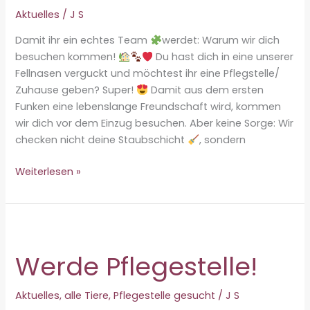
Aktuelles
/
J S
Damit ihr ein echtes Team
werdet: Warum wir dich
besuchen kommen!
Du hast dich in eine unserer
Fellnasen verguckt und möchtest ihr eine Pflegstelle/
Zuhause geben? Super!
Damit aus dem ersten
Funken eine lebenslange Freundschaft wird, kommen
wir dich vor dem Einzug besuchen. Aber keine Sorge: Wir
checken nicht deine Staubschicht
, sondern
Vorkontrolle
Weiterlesen »
–
kurz
erklärt
Werde Pflegestelle!
Aktuelles
,
alle Tiere
,
Pflegestelle gesucht
/
J S