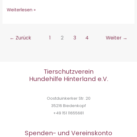
Vermittlungshilfe
Weiterlesen »
–
L
♀
←
Zurück
1
2
3
4
Weiter
→
Tierschutzverein
Hundehilfe Hinterland e.V.
Oostduinkerker Str. 20
35216 Biedenkopf
+49 151 11655681
Spenden- und Vereinskonto