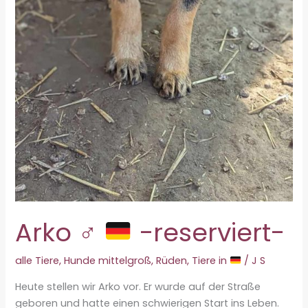
Arko ♂
-reserviert-
alle Tiere
,
Hunde mittelgroß
,
Rüden
,
Tiere in
/
J S
Heute stellen wir Arko vor. Er wurde auf der Straße
geboren und hatte einen schwierigen Start ins Leben.