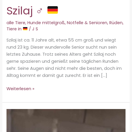
Szilaj ♂
alle Tiere
,
Hunde mittelgroß
,
Notfelle & Senioren
,
Rüden
,
Tiere in
/
J S
Szilaj ist ca. 11 Jahre alt, etwa 55 cm groß und wiegt
rund 23 kg. Dieser wundervolle Senior sucht nun sein
letztes Zuhause. Trotz seines Alters geht Szilaj noch
gerne spazieren und genießt seine täglichen Runden
sehr. Seine Augen sind nicht mehr die besten, doch im
Alltag kommt er damit gut zurecht. Er ist ein […]
Szilaj
Weiterlesen »
♂