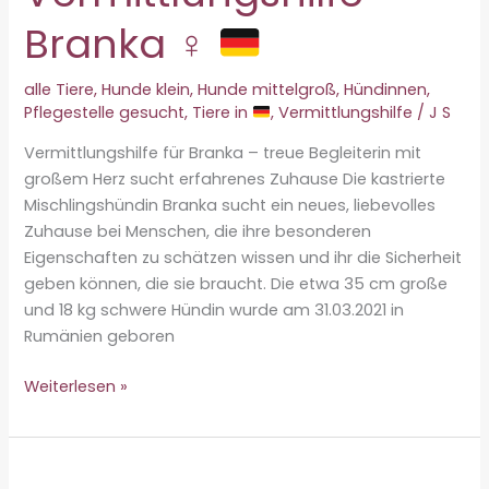
Branka ♀
alle Tiere
,
Hunde klein
,
Hunde mittelgroß
,
Hündinnen
,
Pflegestelle gesucht
,
Tiere in
,
Vermittlungshilfe
/
J S
Vermittlungshilfe für Branka – treue Begleiterin mit
großem Herz sucht erfahrenes Zuhause Die kastrierte
Mischlingshündin Branka sucht ein neues, liebevolles
Zuhause bei Menschen, die ihre besonderen
Eigenschaften zu schätzen wissen und ihr die Sicherheit
geben können, die sie braucht. Die etwa 35 cm große
und 18 kg schwere Hündin wurde am 31.03.2021 in
Rumänien geboren
Vermittlungshilfe
Weiterlesen »
–
Branka
♀