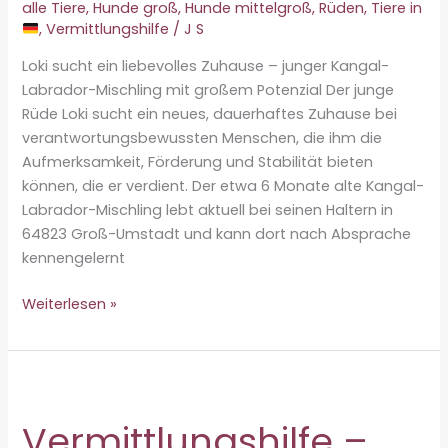
alle Tiere
,
Hunde groß
,
Hunde mittelgroß
,
Rüden
,
Tiere in
,
Vermittlungshilfe
/
J S
Loki sucht ein liebevolles Zuhause – junger Kangal-
Labrador-Mischling mit großem Potenzial Der junge
Rüde Loki sucht ein neues, dauerhaftes Zuhause bei
verantwortungsbewussten Menschen, die ihm die
Aufmerksamkeit, Förderung und Stabilität bieten
können, die er verdient. Der etwa 6 Monate alte Kangal-
Labrador-Mischling lebt aktuell bei seinen Haltern in
64823 Groß-Umstadt und kann dort nach Absprache
kennengelernt
Vermittlungshilfe
Weiterlesen »
–
Loki
♂
Vermittlungshilfe –