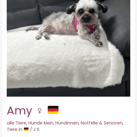
Amy ♀
alle Tiere
,
Hunde klein
,
Hündinnen
,
Notfelle & Senioren
,
Tiere in
/
J S