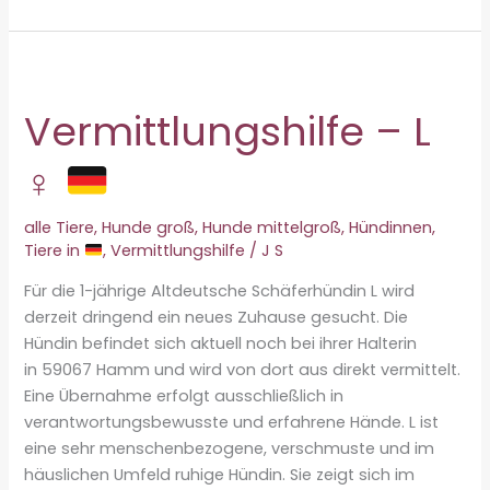
in
letzter
Minute:
Tammy
kämpft
Vermittlungshilfe – L
um
ihr
♀
Leben
alle Tiere
,
Hunde groß
,
Hunde mittelgroß
,
Hündinnen
,
Tiere in
,
Vermittlungshilfe
/
J S
Für die 1-jährige Altdeutsche Schäferhündin L wird
derzeit dringend ein neues Zuhause gesucht. Die
Hündin befindet sich aktuell noch bei ihrer Halterin
in 59067 Hamm und wird von dort aus direkt vermittelt.
Eine Übernahme erfolgt ausschließlich in
verantwortungsbewusste und erfahrene Hände. L ist
eine sehr menschenbezogene, verschmuste und im
häuslichen Umfeld ruhige Hündin. Sie zeigt sich im