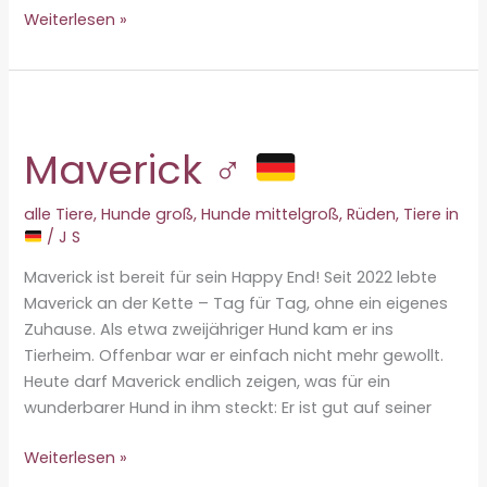
Seniorin
Weiterlesen »
Amy
braucht
unsere
Hilfe
Maverick ♂
alle Tiere
,
Hunde groß
,
Hunde mittelgroß
,
Rüden
,
Tiere in
/
J S
Maverick ist bereit für sein Happy End! Seit 2022 lebte
Maverick an der Kette – Tag für Tag, ohne ein eigenes
Zuhause. Als etwa zweijähriger Hund kam er ins
Tierheim. Offenbar war er einfach nicht mehr gewollt.
Heute darf Maverick endlich zeigen, was für ein
wunderbarer Hund in ihm steckt: Er ist gut auf seiner
Maverick
Weiterlesen »
♂