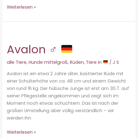
Unsere
Weiterlesen »
Notfälle
suchen
dringend
ein
Zuhause
Avalon ♂
alle Tiere
,
Hunde mittelgroß
,
Rüden
,
Tiere in
/
J S
Avalon ist ein etwa 2 Jahre alter, kastrierter Rüde mit
einer Schulterhöhe von ca. 48 cm und einem Gewicht
von rund 16 kg. Der hübsche Junge ist erst am 30.7. auf
seiner Pflegestelle angekommen und zeigt sich im
Moment noch etwas schüchtern. Das ist nach der
großen Umstellung aber völlig verständlich – wir
werden ihn
Avalon
Weiterlesen »