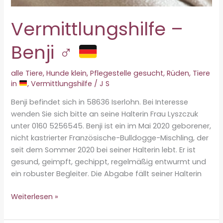
Vermittlungshilfe –
Benji ♂
alle Tiere
,
Hunde klein
,
Pflegestelle gesucht
,
Rüden
,
Tiere
in
,
Vermittlungshilfe
/
J S
Benji befindet sich in 58636 Iserlohn. Bei Interesse
wenden Sie sich bitte an seine Halterin Frau Lyszczuk
unter 0160 5256545. Benji ist ein im Mai 2020 geborener,
nicht kastrierter Französische-Bulldogge-Mischling, der
seit dem Sommer 2020 bei seiner Halterin lebt. Er ist
gesund, geimpft, gechippt, regelmäßig entwurmt und
ein robuster Begleiter. Die Abgabe fällt seiner Halterin
Vermittlungshilfe
Weiterlesen »
–
Benji