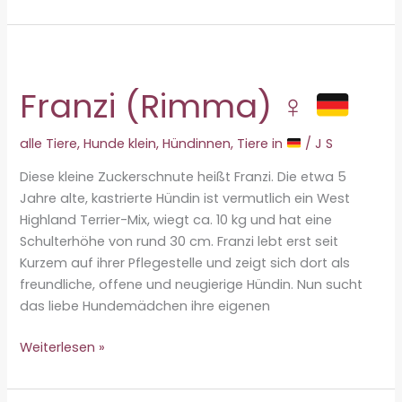
♂
Franzi (Rimma) ♀
alle Tiere
,
Hunde klein
,
Hündinnen
,
Tiere in
/
J S
Diese kleine Zuckerschnute heißt Franzi. Die etwa 5
Jahre alte, kastrierte Hündin ist vermutlich ein West
Highland Terrier-Mix, wiegt ca. 10 kg und hat eine
Schulterhöhe von rund 30 cm. Franzi lebt erst seit
Kurzem auf ihrer Pflegestelle und zeigt sich dort als
freundliche, offene und neugierige Hündin. Nun sucht
das liebe Hundemädchen ihre eigenen
Franzi
Weiterlesen »
(Rimma)
♀