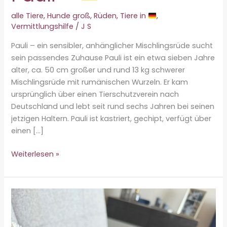
alle Tiere
,
Hunde groß
,
Rüden
,
Tiere in
,
Vermittlungshilfe
/
J S
Pauli – ein sensibler, anhänglicher Mischlingsrüde sucht
sein passendes Zuhause Pauli ist ein etwa sieben Jahre
alter, ca. 50 cm großer und rund 13 kg schwerer
Mischlingsrüde mit rumänischen Wurzeln. Er kam
ursprünglich über einen Tierschutzverein nach
Deutschland und lebt seit rund sechs Jahren bei seinen
jetzigen Haltern. Pauli ist kastriert, gechipt, verfügt über
einen […]
Vermittlungshilfe
Weiterlesen »
–
Pauli
♂