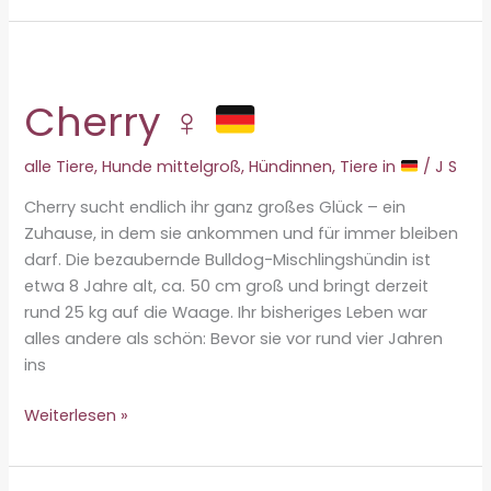
Cherry ♀
alle Tiere
,
Hunde mittelgroß
,
Hündinnen
,
Tiere in
/
J S
Cherry sucht endlich ihr ganz großes Glück – ein
Zuhause, in dem sie ankommen und für immer bleiben
darf. Die bezaubernde Bulldog-Mischlingshündin ist
etwa 8 Jahre alt, ca. 50 cm groß und bringt derzeit
rund 25 kg auf die Waage. Ihr bisheriges Leben war
alles andere als schön: Bevor sie vor rund vier Jahren
ins
Cherry
Weiterlesen »
♀