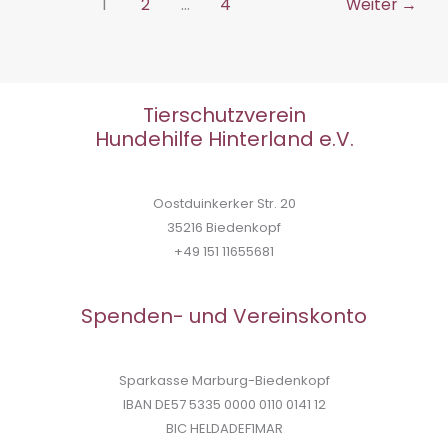
1
2
…
4
Weiter
→
Tierschutzverein
Hundehilfe Hinterland e.V.
Oostduinkerker Str. 20
35216 Biedenkopf
+49 151 11655681
Spenden- und Vereinskonto
Sparkasse Marburg-Biedenkopf
IBAN DE57 5335 0000 0110 0141 12
BIC HELDADEF1MAR