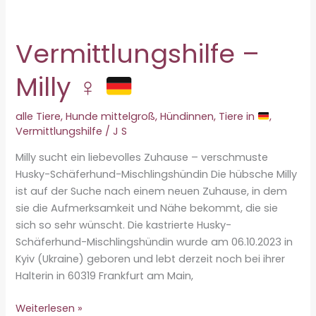
Vermittlungshilfe –
Milly ♀
alle Tiere
,
Hunde mittelgroß
,
Hündinnen
,
Tiere in
,
Vermittlungshilfe
/
J S
Milly sucht ein liebevolles Zuhause – verschmuste
Husky-Schäferhund-Mischlingshündin Die hübsche Milly
ist auf der Suche nach einem neuen Zuhause, in dem
sie die Aufmerksamkeit und Nähe bekommt, die sie
sich so sehr wünscht. Die kastrierte Husky-
Schäferhund-Mischlingshündin wurde am 06.10.2023 in
Kyiv (Ukraine) geboren und lebt derzeit noch bei ihrer
Halterin in 60319 Frankfurt am Main,
Vermittlungshilfe
Weiterlesen »