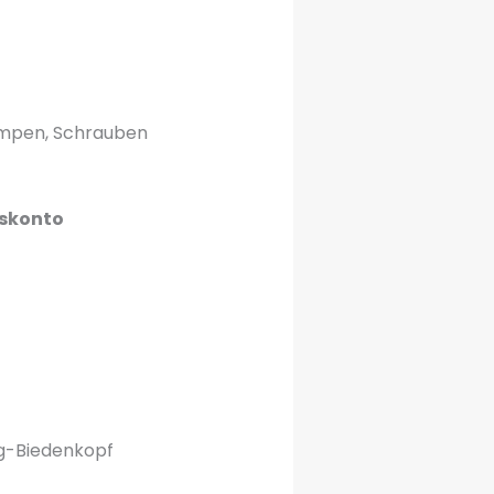
ampen, Schrauben
nskonto
rg-Biedenkopf