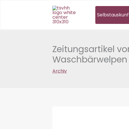
Zum
Inhalt
Selbstauskunf
springen
Zeitungsartikel v
Waschbärwelpen r
Archiv