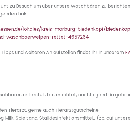
i uns zu Besuch um über unsere Waschbären zu berichten
lgenden Link.
hessen.de/lokales/kreis-marburg-biedenkopf/biedenko
land-waschbaerwelpen-rettet-4657264
it Tipps und weiteren Anlaufstellen findet ihr in unserem
FA
schbären unterstützten möchtet, nachfolgend da gebrau
den Tierarzt, gerne auch Tierarztgutscheine
 Milk, Spielsand, Stalldesinfektionsmittel… (zb. auf unser