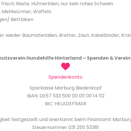
frisch; Reste, Hühnerklein, nur kein rohes Schwein
, Mehlwürmer, Waffeln
gen/ Bettlaken
 wieder Baumaterialien, Bretter, Zaun, Kabelbinder, Kr
hutzverein Hundehilfe Hinterland – Spenden & Verei
Spendenkonto
Sparkasse Marburg Biedenkopf
IBAN: DE57 533 500 00 011 00 14 112
BIC: HELADEF1MAR
keit festgestellt und anerkannt beim Finanzamt Marbu
Steuernummer 031 255 53381