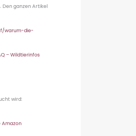
. Den ganzen Artikel
pf/warum-die-
Q – Wildtierinfos
cht wird:
e
Amazon