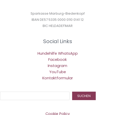
Sparkasse Marburg-Biedenkopf
IBAN DE57 5335 0000 0110 0141 12
BIC HELDADEF1MAR
Social Links
Hundehilfe WhatsApp
Facebook
Instagram
YouTube
Kontaktformular
Suc
SUCHEN
Cookie Policy