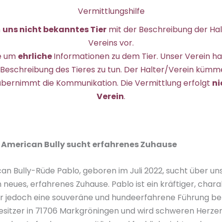
Vermittlungshilfe
n
uns nicht bekanntes Tier
mit der Beschreibung der Ha
Vereins vor.
se um
ehrliche
Informationen zu dem Tier. Unser Verein ha
Beschreibung des Tieres zu tun. Der Halter/Verein kümme
übernimmt die Kommunikation. Die Vermittlung erfolgt
ni
Verein
.
r American Bully sucht erfahrenes Zuhause
n Bully-Rüde Pablo, geboren im Juli 2022, sucht über un
n neues, erfahrenes Zuhause. Pablo ist ein kräftiger, cha
der jedoch eine souveräne und hundeerfahrene Führung ben
Besitzer in 71706 Markgröningen und wird schweren Herz