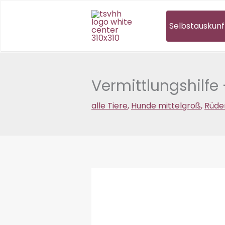
Zum
Inhalt
Selbstauskunf
springen
Vermittlungshilfe 
alle Tiere
,
Hunde mittelgroß
,
Rüde