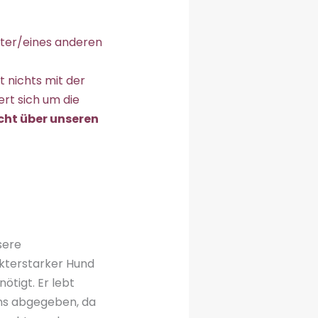
lter/eines anderen
t nichts mit der
rt sich um die
cht über unseren
sere
rakterstarker Hund
ötigt. Er lebt
ens abgegeben, da