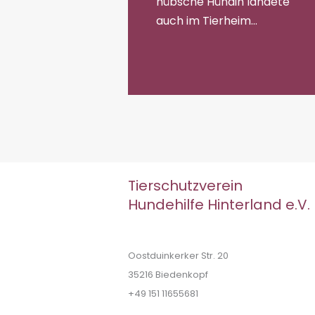
hübsche Hündin landete
auch im Tierheim…
Tierschutzverein
Hundehilfe Hinterland e.V.
Oostduinkerker Str. 20
35216 Biedenkopf
+49 151 11655681