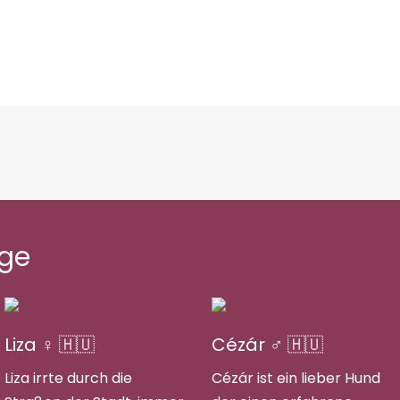
äge
Liza ♀ 🇭🇺
Cézár ♂ 🇭🇺
Liza irrte durch die
Cézár ist ein lieber Hund