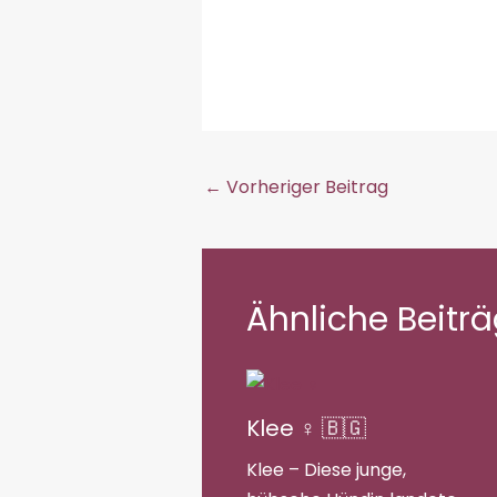
geladen …
←
Vorheriger Beitrag
Ähnliche Beitr
Klee ♀ 🇧🇬
Klee – Diese junge,