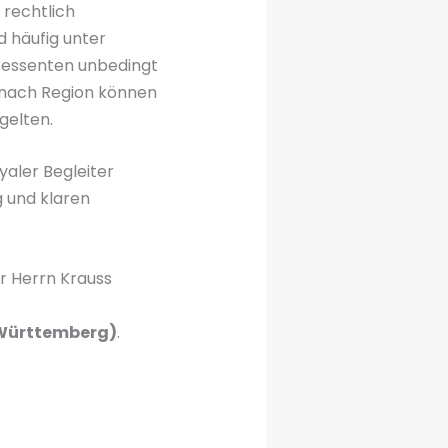
 rechtlich
nd häufig unter
eressenten unbedingt
 nach Region können
gelten.
yaler Begleiter
g und klaren
er Herrn Krauss
-Württemberg)
.