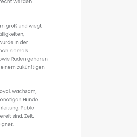
erecht werden
 cm groß und wiegt
ligkeiten,
wurde in der
noch niemals
 sowie Rüden gehören
 seinem zukünftigen
 loyal, wachsam,
benötigen Hunde
nleitung. Pablo
eit sind, Zeit,
ignet.