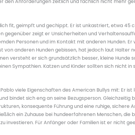
ter den Anforderungen zeitlich und fachlich nicht mehr g
lich fit, geimpft und gechippt. Er ist unkastriert, etwa 45
n gegenüber zeigt er Unsicherheiten und Verhaltensauffäl
emden Personen und im Kontakt mit anderen Hunden. Er 
t von anderen Hunden gebissen, hat jedoch laut Halter 
nnen versteht er sich grundsätzlich besser, kleine Hunde
seinen Sympathien. Katzen und Kinder sollten sich nicht in
Pablo viele Eigenschaften des American Bullys mit: Er ist
d bindet sich eng an seine Bezugsperson. Gleichzeitig 
rukturen, konsequente Führung und eine ruhige, sichere A
eßlich ein Zuhause bei hundeerfahrenen Menschen, die ber
zu investieren. Für Anfänger oder Familien ist er nicht gee