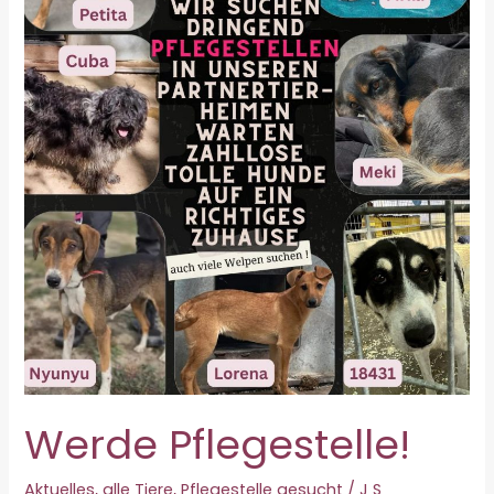
Werde Pflegestelle!
Aktuelles
,
alle Tiere
,
Pflegestelle gesucht
/
J S