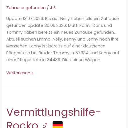
Zuhause gefunden
/
J S
Update 13.07.2026: Bis auf Nelly haben alle ein Zuhause
gefunden Update 30.06.2026: Mutti Panni, Doris und
Tommy haben bereits ein neues Zuhause gefunden.
Aktuell suchen Emma, Nelly, Kenny und Lenny noch ihre
Menschen. Lenny ist bereits auf einer deutschen
Pflegestelle bei Bruder Tommy in 57334 und Kenny auf
einer Pflegestelle in 34439. Die kleinen Welpen
Zuhause
Weiterlesen »
gesucht
für
Pannis
kleine
Rasselbande
Vermittlungshilfe-
Rocko ♂