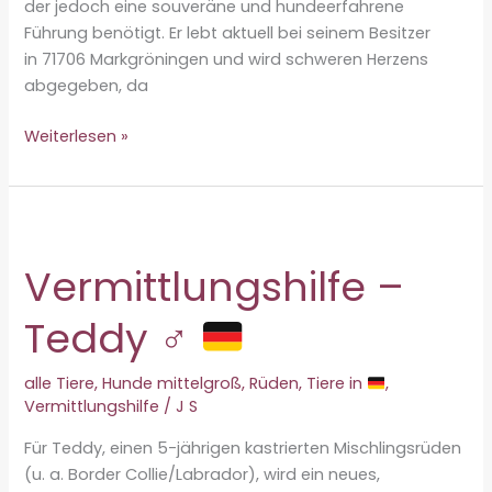
der jedoch eine souveräne und hundeerfahrene
Führung benötigt. Er lebt aktuell bei seinem Besitzer
in 71706 Markgröningen und wird schweren Herzens
abgegeben, da
Vermittlungshilfe
Weiterlesen »
–
Pablo
♂
Vermittlungshilfe –
Teddy ♂
alle Tiere
,
Hunde mittelgroß
,
Rüden
,
Tiere in
,
Vermittlungshilfe
/
J S
Für Teddy, einen 5-jährigen kastrierten Mischlingsrüden
(u. a. Border Collie/Labrador), wird ein neues,