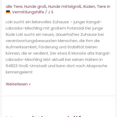
alle Tiere
,
Hunde groß
,
Hunde mittelgroß
,
Rüden
,
Tiere in
,
Vermittlungshilfe
/
J S
Loki sucht ein liebevolles Zuhause – junger Kangal-
Labrador-Mischling mit großem Potenzial Der junge
Rüde Loki sucht ein neues, dauerhaftes Zuhause bei
verantwortungsbewussten Menschen, die ihm die
Aufmerksamkeit, Förderung und Stabilität bieten
können, die er verdient. Der etwa 6 Monate alte Kangal-
Labrador-Mischling lebt aktuell bei seinen Haltern in
64823 Groß-Umstadt und kann dort nach Absprache
kennengelernt
Vermittlungshilfe
Weiterlesen »
–
Loki
♂