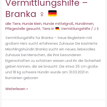
Vermittlungshilfe –
Branka ♀
alle Tiere
,
Hunde klein
,
Hunde mittelgroß
,
Hündinnen
,
Pflegestelle gesucht
,
Tiere in
,
Vermittlungshilfe
/
J S
Vermittlungshilfe für Branka – treue Begleiterin mit
großem Herz sucht erfahrenes Zuhause Die kastrierte
Mischlingshündin Branka sucht ein neues, liebevolles
Zuhause bei Menschen, die ihre besonderen
Eigenschaften zu schätzen wissen und ihr die Sicherheit
geben können, die sie braucht. Die etwa 35 cm große
und 18 kg schwere Hündin wurde am 31.03.2021 in
Rumänien geboren
Vermittlungshilfe
Weiterlesen »
–
Branka
♀