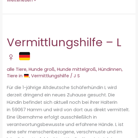
in
letzter
Minute:
Tammy
kämpft
Vermittlungshilfe – L
um
ihr
♀
Leben
alle Tiere
,
Hunde groß
,
Hunde mittelgroß
,
Hündinnen
,
Tiere in
,
Vermittlungshilfe
/
J S
Für die 1-jährige Altdeutsche Schäferhündin L wird
derzeit dringend ein neues Zuhause gesucht. Die
Hündin befindet sich aktuell noch bei ihrer Halterin
in 59067 Hamm und wird von dort aus direkt vermittelt.
Eine Übernahme erfolgt ausschließlich in
verantwortungsbewusste und erfahrene Hände. L ist
eine sehr menschenbezogene, verschmuste und im