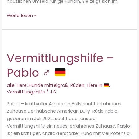
häuslichen Umfeld ruhige Hündin. Sie zeigt sich im
Vermittlungshilfe
Weiterlesen »
–
L
♀
Vermittlungshilfe –
Pablo ♂
alle Tiere
,
Hunde mittelgroß
,
Rüden
,
Tiere in
,
Vermittlungshilfe
/
J S
Pablo – kraftvoller American Bully sucht erfahrenes
Zuhause Der hübsche American Bully-Rüde Pablo,
geboren im Juli 2022, sucht über unsere
Vermittlungshilfe ein neues, erfahrenes Zuhause. Pablo
ist ein kräftiger, charakterstarker Hund mit viel Potenzial,