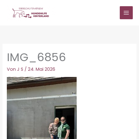
Zum
Inhalt
springen
IMG_6856
Von
J S
/
24. Mai 2026