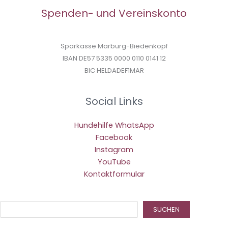
Spenden- und Vereinskonto
Sparkasse Marburg-Biedenkopf
IBAN DE57 5335 0000 0110 0141 12
BIC HELDADEF1MAR
Social Links
Hundehilfe WhatsApp
Facebook
Instagram
YouTube
Kontaktformular
Suc
SUCHEN