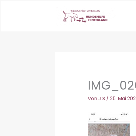
Zum
Inhalt
springen
IMG_02
Von
J S
/
25. Mai 202