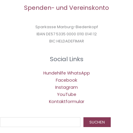
Spenden- und Vereinskonto
Sparkasse Marburg-Biedenkopf
IBAN DE57 5335 0000 0110 0141 12
BIC HELDADEF1MAR
Social Links
Hundehilfe WhatsApp
Facebook
Instagram
YouTube
Kontaktformular
Suc
SUCHEN