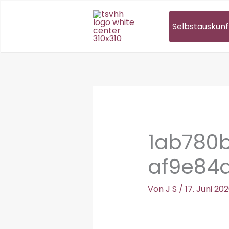
Zum
Inhalt
Selbstauskunf
springen
1ab780
af9e84
Von
J S
/
17. Juni 20