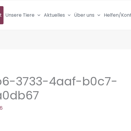
t
Unsere Tiere
Aktuelles
Über uns
Helfen/Kon
b6-3733-4aaf-b0c7-
a0db67
26