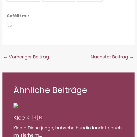
Gefällt mir:
Wird
geladen …
←
Vorheriger Beitrag
Nächster Beitrag
→
Ähnliche Beiträge
Klee ♀ 🇧🇬
Klee – Diese junge, hübsche Hündin landete auch
im Tierheim…