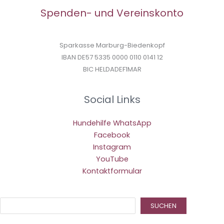
Spenden- und Vereinskonto
Sparkasse Marburg-Biedenkopf
IBAN DE57 5335 0000 0110 0141 12
BIC HELDADEF1MAR
Social Links
Hundehilfe WhatsApp
Facebook
Instagram
YouTube
Kontaktformular
Suc
SUCHEN