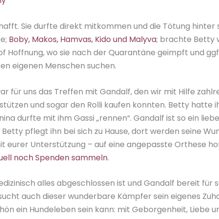
my
fft. Sie durfte direkt mitkommen und die Tötung hinter s
ze;
Boby, Makos, Hamvas, Kido und Malyva
; brachte Betty
of Hoffnung, wo sie nach der Quarantäne geimpft und ggf
ren eigenen Menschen suchen.
r für uns das Treffen mit Gandalf, den wir mit Hilfe zahl
tützen und sogar den Rolli kaufen konnten. Betty hatte i
na durfte mit ihm Gassi „rennen“. Gandalf ist so ein lieber
 Betty pflegt ihn bei sich zu Hause, dort werden seine W
mit eurer Unterstützung – auf eine angepasste Orthese hof
ktuell noch Spenden sammeln
.
izinisch alles abgeschlossen ist und Gandalf bereit für 
– sucht auch dieser wunderbare Kämpfer sein eigenes Zuha
chön ein Hundeleben sein kann: mit Geborgenheit, Liebe u