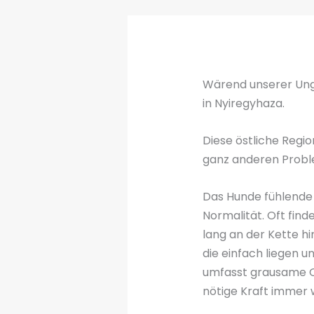
Wärend unserer Unga
in Nyiregyhaza.
Diese östliche Regi
ganz anderen Proble
Das Hunde fühlende W
Normalität. Oft find
lang an der Kette h
die einfach liegen u
umfasst grausame Qu
nötige Kraft immer 