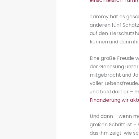
einschließlich Tam
Tammy hat es gescha
anderen fünf Schät
auf den Tierschutzh
können und dann ih
Eine große Freude wa
der Genesung unters
mitgebracht und Jani
voller Lebensfreude.
und bald darf er – 
Finanzierung wir a
Und dann – wenn med
großen Schritt ist 
das ihm zeigt, wie s