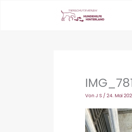
Zum
Inhalt
springen
IMG_78
Von
J S
/
24. Mai 20