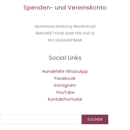
Spenden- und Vereinskonto
Sparkasse Marburg-Biedenkopf
IBAN DE57 5335 0000 0110 0141 12
BIC HELDADEF1MAR
Social Links
Hundehilfe WhatsApp
Facebook
Instagram
YouTube
Kontaktformular
Suc
SUCHEN