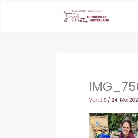
Zum
Inhalt
springen
IMG_75
Von
J S
/
24. Mai 20