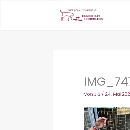
Zum
Inhalt
springen
IMG_74
Von
J S
/
24. Mai 20