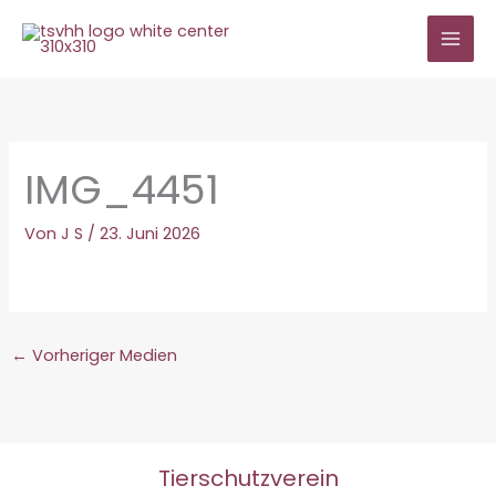
Zum
Inhalt
springen
IMG_4451
Von
J S
/
23. Juni 2026
←
Vorheriger Medien
Tierschutzverein