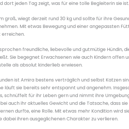
dort jeden Tag zeigt, was für eine tolle Begleiterin sie ist
m groß, wiegt derzeit rund 30 kg und sollte für ihre Gesu
nehmen. Mit etwas Bewegung und einer angepassten Fütt
t erreichen.
sprochen freundliche, liebevolle und gutmütige Hündin, di
ßt. Sie begegnet Erwachsenen wie auch Kindern offen un
stelle als absolut kinderlieb erwiesen.
den ist Amira bestens verträglich und selbst Katzen sind
e läuft sie bereits sehr entspannt und angenehm. Insgesa
, schnüffelt für ihr Leben gern und nimmt ihre Umgebung 
abei auch ihr aktuelles Gewicht und die Tatsache, dass sie
ernen durfte, eine Rolle. Mit etwas mehr Kondition wird s
e dabei ihren ausgeglichenen Charakter zu verlieren.