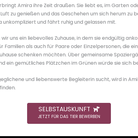
ringt Amira ihre Zeit draußen. Sie liebt es, im Garten od
che Luft zu genießen und das Geschehen um sich herum zu
a unkompliziert und fährt ruhig und gelassen mit.
ir uns ein liebevolles Zuhause, in dem sie endgültig ank
ür Familien als auch für Paare oder Einzelpersonen, die ei
 Zuhause schenken möchten. Über gemeinsame Spaziergän
und ein gemütliches Plätzchen im Grünen würde sie sich b
geglichene und liebenswerte Begleiterin sucht, wird in A
finden.
SELBSTAUSKUNFT
JETZT FÜR DAS TIER BEWERBEN