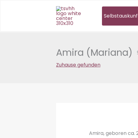
Zum
Inhalt
Selbstauskunf
springen
Amira (Mariana) ♀
Zuhause gefunden
Amira, geboren ca. 20