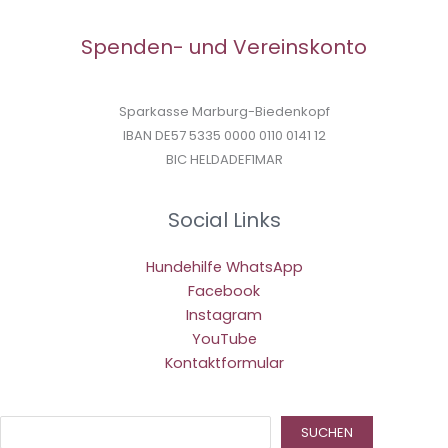
Spenden- und Vereinskonto
Sparkasse Marburg-Biedenkopf
IBAN DE57 5335 0000 0110 0141 12
BIC HELDADEF1MAR
Social Links
Hundehilfe WhatsApp
Facebook
Instagram
YouTube
Kontaktformular
Suc
SUCHEN