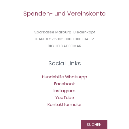
Spenden- und Vereinskonto
Sparkasse Marburg-Biedenkopf
IBAN DE57 5335 0000 0110 0141 12
BIC HELDADEF1MAR
Social Links
Hundehilfe WhatsApp
Facebook
Instagram
YouTube
Kontaktformular
Suc
SUCHEN