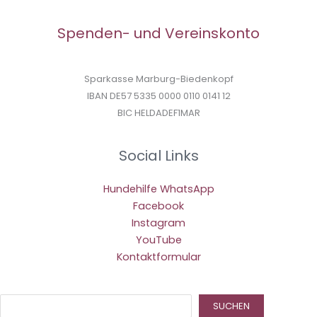
Spenden- und Vereinskonto
Sparkasse Marburg-Biedenkopf
IBAN DE57 5335 0000 0110 0141 12
BIC HELDADEF1MAR
Social Links
Hundehilfe WhatsApp
Facebook
Instagram
YouTube
Kontaktformular
Suc
SUCHEN