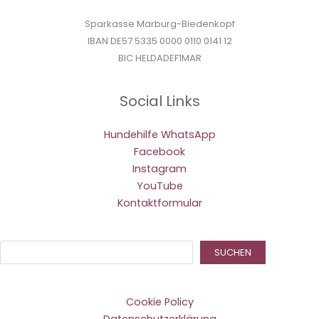
Sparkasse Marburg-Biedenkopf
IBAN DE57 5335 0000 0110 0141 12
BIC HELDADEF1MAR
Social Links
Hundehilfe WhatsApp
Facebook
Instagram
YouTube
Kontaktformular
Suc
SUCHEN
Cookie Policy
Datenschutzerklärung