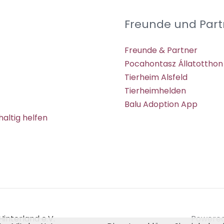
Freunde und Part
Freunde & Partner
Pocahontasz Állatotthon
Tierheim Alsfeld
Tierheimhelden
Balu Adoption App
altig helfen
interland e.V.
Powered 