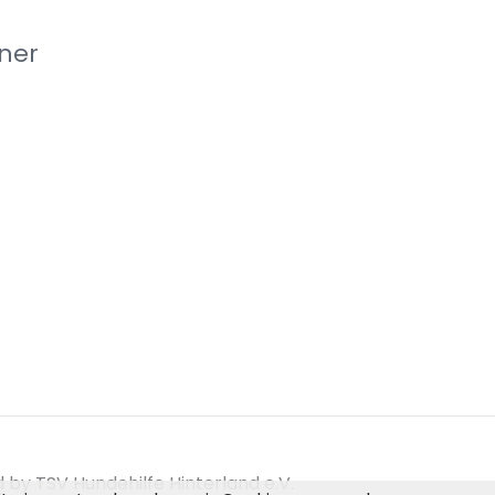
ner
by TSV Hundehilfe Hinterland e.V.