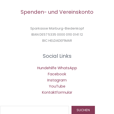
Spenden- und Vereinskonto
Sparkasse Marburg-Biedenkopf
IBAN DE57 5335 0000 0110 0141 12
BIC HELDADEF1MAR
Social Links
Hundehilfe WhatsApp
Facebook
Instagram
YouTube
Kontaktformular
Suc
SUCHEN