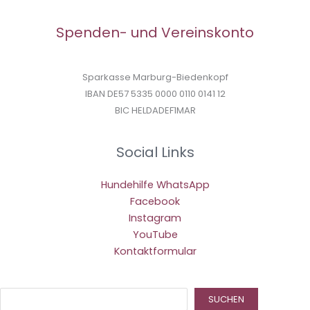
Spenden- und Vereinskonto
Sparkasse Marburg-Biedenkopf
IBAN DE57 5335 0000 0110 0141 12
BIC HELDADEF1MAR
Social Links
Hundehilfe WhatsApp
Facebook
Instagram
YouTube
Kontaktformular
Suc
SUCHEN