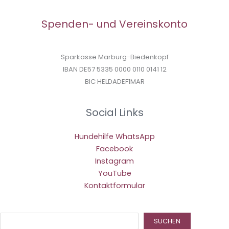
Spenden- und Vereinskonto
Sparkasse Marburg-Biedenkopf
IBAN DE57 5335 0000 0110 0141 12
BIC HELDADEF1MAR
Social Links
Hundehilfe WhatsApp
Facebook
Instagram
YouTube
Kontaktformular
Suc
SUCHEN