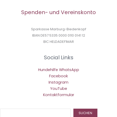
Spenden- und Vereinskonto
Sparkasse Marburg-Biedenkopf
IBAN DE57 5335 0000 0110 0141 12
BIC HELDADEF1MAR
Social Links
Hundehilfe WhatsApp
Facebook
Instagram
YouTube
Kontaktformular
Suc
SUCHEN