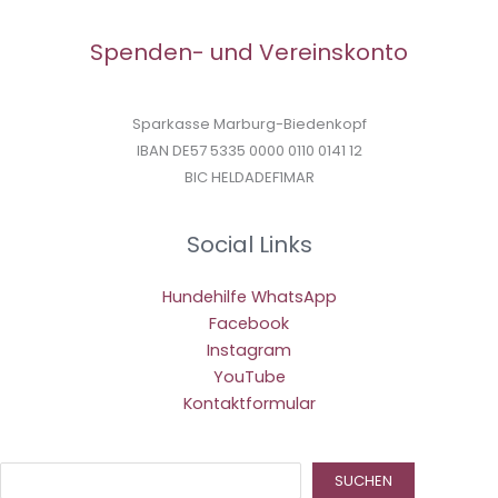
Spenden- und Vereinskonto
Sparkasse Marburg-Biedenkopf
IBAN DE57 5335 0000 0110 0141 12
BIC HELDADEF1MAR
Social Links
Hundehilfe WhatsApp
Facebook
Instagram
YouTube
Kontaktformular
Suc
SUCHEN