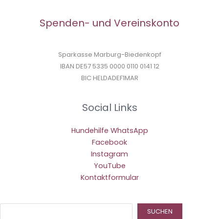
Spenden- und Vereinskonto
Sparkasse Marburg-Biedenkopf
IBAN DE57 5335 0000 0110 0141 12
BIC HELDADEF1MAR
Social Links
Hundehilfe WhatsApp
Facebook
Instagram
YouTube
Kontaktformular
Suc
SUCHEN