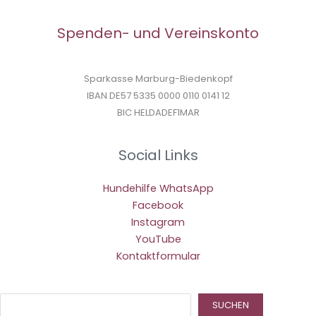
Spenden- und Vereinskonto
Sparkasse Marburg-Biedenkopf
IBAN DE57 5335 0000 0110 0141 12
BIC HELDADEF1MAR
Social Links
Hundehilfe WhatsApp
Facebook
Instagram
YouTube
Kontaktformular
Suc
SUCHEN