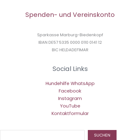
Spenden- und Vereinskonto
Sparkasse Marburg-Biedenkopf
IBAN DE57 5335 0000 0110 0141 12
BIC HELDADEF1MAR
Social Links
Hundehilfe WhatsApp
Facebook
Instagram
YouTube
Kontaktformular
Suc
SUCHEN