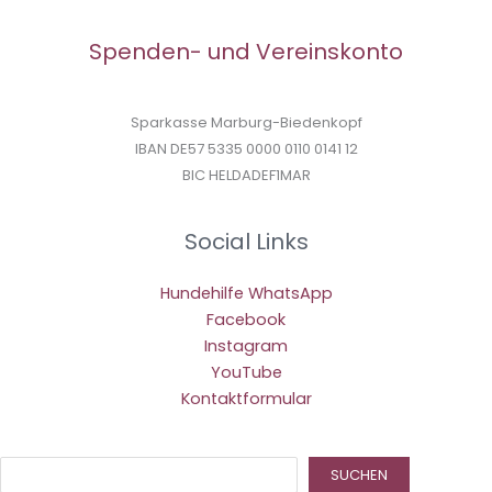
Spenden- und Vereinskonto
Sparkasse Marburg-Biedenkopf
IBAN DE57 5335 0000 0110 0141 12
BIC HELDADEF1MAR
Social Links
Hundehilfe WhatsApp
Facebook
Instagram
YouTube
Kontaktformular
Suc
SUCHEN