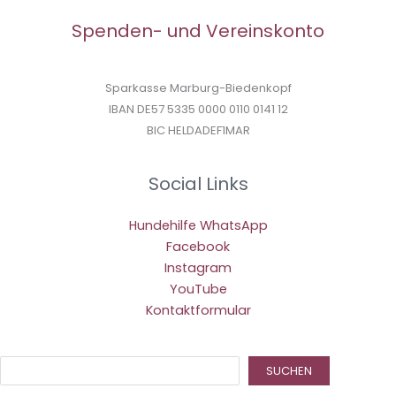
Spenden- und Vereinskonto
Sparkasse Marburg-Biedenkopf
IBAN DE57 5335 0000 0110 0141 12
BIC HELDADEF1MAR
Social Links
Hundehilfe WhatsApp
Facebook
Instagram
YouTube
Kontaktformular
Suc
SUCHEN