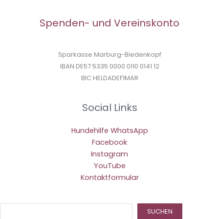
Spenden- und Vereinskonto
Sparkasse Marburg-Biedenkopf
IBAN DE57 5335 0000 0110 0141 12
BIC HELDADEF1MAR
Social Links
Hundehilfe WhatsApp
Facebook
Instagram
YouTube
Kontaktformular
Suc
SUCHEN