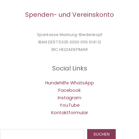
Spenden- und Vereinskonto
Sparkasse Marburg-Biedenkopf
IBAN DE57 5335 0000 0110 0141 12
BIC HELDADEF1MAR
Social Links
Hundehilfe WhatsApp
Facebook
Instagram
YouTube
Kontaktformular
Suc
SUCHEN