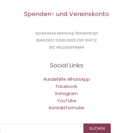
Spenden- und Vereinskonto
Sparkasse Marburg-Biedenkopf
IBAN DE57 5335 0000 0110 0141 12
BIC HELDADEF1MAR
Social Links
Hundehilfe WhatsApp
Facebook
Instagram
YouTube
Kontaktformular
Suc
SUCHEN