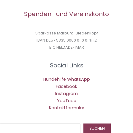
Spenden- und Vereinskonto
Sparkasse Marburg-Biedenkopf
IBAN DE57 5335 0000 0110 0141 12
BIC HELDADEF1MAR
Social Links
Hundehilfe WhatsApp
Facebook
Instagram
YouTube
Kontaktformular
Suc
SUCHEN