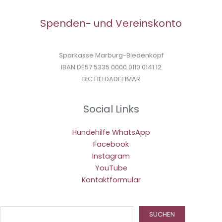
Spenden- und Vereinskonto
Sparkasse Marburg-Biedenkopf
IBAN DE57 5335 0000 0110 0141 12
BIC HELDADEF1MAR
Social Links
Hundehilfe WhatsApp
Facebook
Instagram
YouTube
Kontaktformular
Suc
SUCHEN