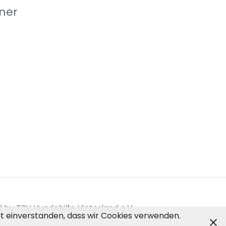
ner
by TSV Hundehilfe Hinterland e.V.
mit einverstanden, dass wir Cookies verwenden.