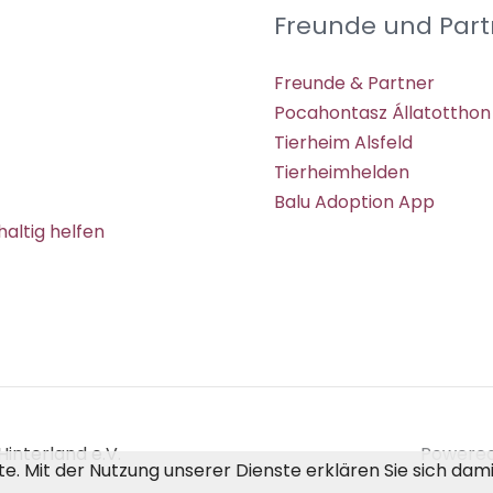
Freunde und Part
Freunde & Partner
Pocahontasz Állatotthon
Tierheim Alsfeld
Tierheimhelden
Balu Adoption App
altig helfen
interland e.V.
Powered 
ste. Mit der Nutzung unserer Dienste erklären Sie sich da