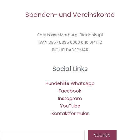
Spenden- und Vereinskonto
Sparkasse Marburg-Biedenkopf
IBAN DE57 5335 0000 0110 0141 12
BIC HELDADEF1MAR
Social Links
Hundehilfe WhatsApp
Facebook
Instagram
YouTube
Kontaktformular
Suc
SUCHEN