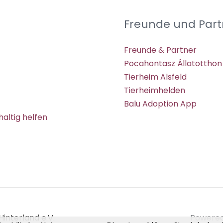
Freunde und Part
Freunde & Partner
Pocahontasz Állatotthon
Tierheim Alsfeld
Tierheimhelden
Balu Adoption App
altig helfen
interland e.V.
Powered 